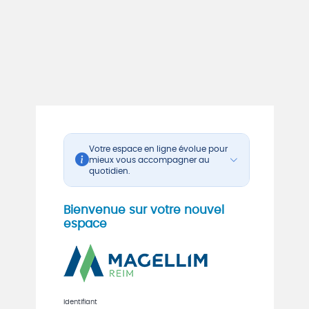
Votre espace en ligne évolue pour
mieux vous accompagner au
quotidien.
Pour votre première connexion,
Bienvenue sur votre nouvel
cliquez sur « Mot de passe
espace
oublié ? » et renseignez l'adresse
e-mail associée à votre compte,
qui servira d'identifiant de
connexion.
Vous recevrez ensuite un e-mail
Identifiant